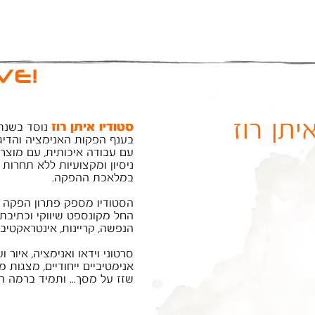
VE!
יתן רוז
סטודיו איתן רוז
בענף הפקות האנימציה והדיג
עם עבודה איכותית, עם מוצרים 
ניסיון ומקצועיות ללא תחרות 
במלאכת ההפקה.
הסטודיו מספק פתרון הפקה כו
החל מקונספט שיווקי וכתיבת ת
הנפשה, קריינות, אינטראקטיב,
סרטוני וידאו ואנימציה
,
איור
וע
אנימטיביים ייחודיים, מצגות 
שזז על מסך... ותמיד ברמה הג